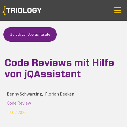
Zurück zur Übersichtsseite
Code Reviews mit Hilfe
von jQAssistant
Autoren
Benny Schwarting
Florian Deeken
Kategorie
Code Review
Publiziert
17.02.2020