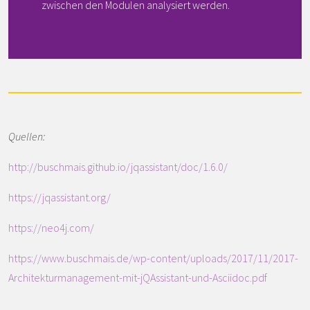
zwischen den Modulen analysiert werden.
Quellen:
http://buschmais.github.io/jqassistant/doc/1.6.0/
https://jqassistant.org/
https://neo4j.com/
https://www.buschmais.de/wp-content/uploads/2017/11/2017-
Architekturmanagement-mit-jQAssistant-und-Asciidoc.pdf