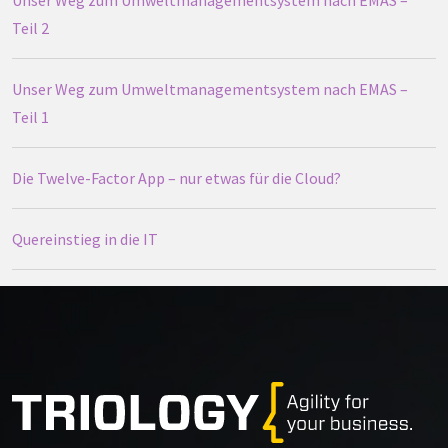
Teil 2
Unser Weg zum Umweltmanagementsystem nach EMAS –
Teil 1
Die Twelve-Factor App – nur etwas für die Cloud?
Quereinstieg in die IT